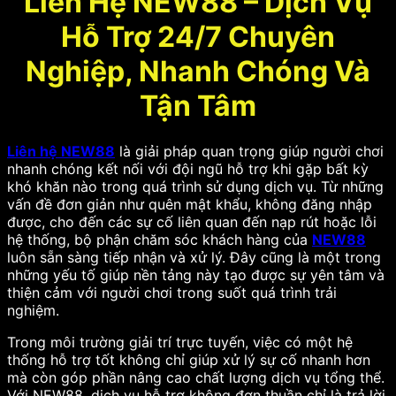
Liên Hệ NEW88 – Dịch Vụ
Hỗ Trợ 24/7 Chuyên
Nghiệp, Nhanh Chóng Và
Tận Tâm
Liên hệ NEW88
là giải pháp quan trọng giúp người chơi
nhanh chóng kết nối với đội ngũ hỗ trợ khi gặp bất kỳ
khó khăn nào trong quá trình sử dụng dịch vụ. Từ những
vấn đề đơn giản như quên mật khẩu, không đăng nhập
được, cho đến các sự cố liên quan đến nạp rút hoặc lỗi
hệ thống, bộ phận chăm sóc khách hàng của
NEW88
luôn sẵn sàng tiếp nhận và xử lý. Đây cũng là một trong
những yếu tố giúp nền tảng này tạo được sự yên tâm và
thiện cảm với người chơi trong suốt quá trình trải
nghiệm.
Trong môi trường giải trí trực tuyến, việc có một hệ
thống hỗ trợ tốt không chỉ giúp xử lý sự cố nhanh hơn
mà còn góp phần nâng cao chất lượng dịch vụ tổng thể.
Với NEW88, dịch vụ hỗ trợ không đơn thuần chỉ là trả lời