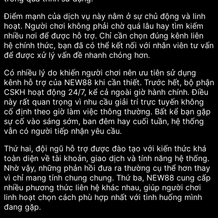
Điểm mạnh của dịch vụ này nằm ở sự chủ động và linh
hoạt. Người chơi không phải chờ quá lâu hay tìm kiếm
nhiều nơi để được hỗ trợ. Chỉ cần chọn đúng kênh liên
hệ chính thức, bạn đã có thể kết nối với nhân viên tư vấn
để được xử lý vấn đề nhanh chóng hơn.
Có nhiều lý do khiến người chơi nên ưu tiên sử dụng
kênh hỗ trợ của NEW88 khi cần thiết. Trước hết, bộ phận
CSKH hoạt động 24/7, kể cả ngoài giờ hành chính. Điều
này rất quan trọng vì nhu cầu giải trí trực tuyến không
cố định theo giờ làm việc thông thường. Bất kể bạn gặp
sự cố vào sáng sớm, ban đêm hay cuối tuần, hệ thống
vẫn có người tiếp nhận yêu cầu.
Thứ hai, đội ngũ hỗ trợ được đào tạo với kiến thức khá
toàn diện về tài khoản, giao dịch và tính năng hệ thống.
Nhờ vậy, những phản hồi đưa ra thường cụ thể hơn thay
vì chỉ mang tính chung chung. Thứ ba, NEW88 cung cấp
nhiều phương thức liên hệ khác nhau, giúp người chơi
linh hoạt chọn cách phù hợp nhất với tình huống mình
đang gặp.