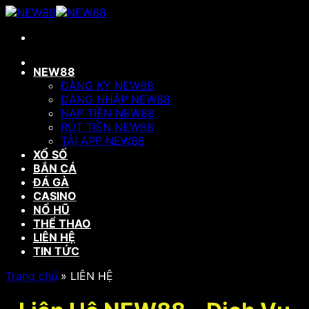
Bỏ
qua
nội
dung
NEW88
ĐĂNG KÝ NEW88
ĐĂNG NHẬP NEW88
NẠP TIỀN NEW88
RÚT TIỀN NEW88
TẢI APP NEW88
XỔ SỐ
BẮN CÁ
ĐÁ GÀ
CASINO
NỔ HŨ
THỂ THAO
LIÊN HỆ
TIN TỨC
Trang chủ
»
LIÊN HỆ