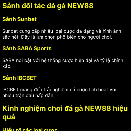
Sảnh đối tác đá gà NEW88
Sảnh Sunbet
Sunbet cung cấp nhiều loại cược đa dạng và hình ảnh
sắc nét. Đây là lựa chọn phổ biến cho người chơi.
Sảnh SABA Sports
SABA nổi bật với hệ thống cược hiện đại và tỷ lệ chính
xác.
Sảnh IBCBET
IBCBET mang đến trải nghiệm cá cược linh hoạt với
nhiều trận đấu hấp dẫn.
Kinh nghiệm chơi đá gà NEW88 hiệu
quả
Hiểu rõ các loại cược