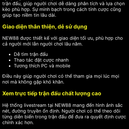
trận đấu, giúp người chơi dễ dàng phân tích và lựa chọn
kèo phù hợp. Sự minh bạch trong cách tính cược cũng
giúp tạo niềm tin lâu dài.
Giao diện thân thiện, dễ sử dụng
NEW88 được thiết kế với giao diện tối ưu, phù hợp cho
cả người mới lẫn người chơi lâu năm.
Dễ tìm trận đấu
Thao tác đặt cược nhanh
Tương thích PC và mobile
Điều này giúp người chơi có thể tham gia mọi lúc mọi
nơi mà không gặp khó khăn.
Xem trực tiếp trận đấu chất lượng cao
Hệ thống livestream tại NEW88 mang đến hình ảnh sắc
nét, đường truyền ổn định. Người chơi có thể theo dõi
từng diễn biến trong trận đấu để đưa ra quyết định cược
chính xác hơn.