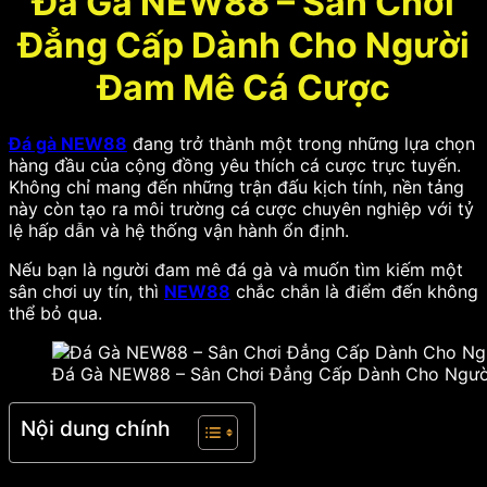
Đá Gà NEW88 – Sân Chơi
Đẳng Cấp Dành Cho Người
Đam Mê Cá Cược
Đá gà NEW88
đang trở thành một trong những lựa chọn
hàng đầu của cộng đồng yêu thích cá cược trực tuyến.
Không chỉ mang đến những trận đấu kịch tính, nền tảng
này còn tạo ra môi trường cá cược chuyên nghiệp với tỷ
lệ hấp dẫn và hệ thống vận hành ổn định.
Nếu bạn là người đam mê đá gà và muốn tìm kiếm một
sân chơi uy tín, thì
NEW88
chắc chắn là điểm đến không
thể bỏ qua.
Đá Gà NEW88 – Sân Chơi Đẳng Cấp Dành Cho Ngư
Nội dung chính